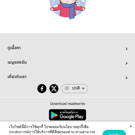
ดูเนื้อหา
เมนูของฉัน
เกี่ยวกับเรา
ปกติ
Download readAwrite
×
© 2026 readAwrite.com by MEB Corporation Public Company Limited
เว็บไซต์นี้มีการใช้คุกกี้ โปรดยอมรับนโยบายคุกกี้เพื่อ
This site is protected by reCAPTCHA and the Google
Privacy Policy
and
Terms of Service
apply.
ประสบการณ์การใช้บริการที่ดีที่สุดของท่าน ท่านสามารถ
ยอมรับ