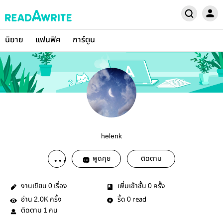
นิยาย
แฟนฟิค
การ์ตูน
helenk
พูดคุย
ติดตาม
งานเขียน
เรื่อง
เพิ่มเข้าชั้น
ครั้ง
0
0
อ่าน
ครั้ง
รี้ด
read
2.0K
0
ติดตาม
คน
1