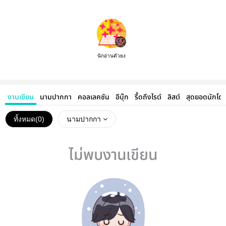
นักอ่านตัวยง
งานเขียน
นามปากกา
คอลเลคชัน
อีบุ๊ก
รี้ดถึงไรต์
ลิสต์
สุดยอดนักโด
ทั้งหมด(
0
)
นามปากกา
ไม่พบงานเขียน