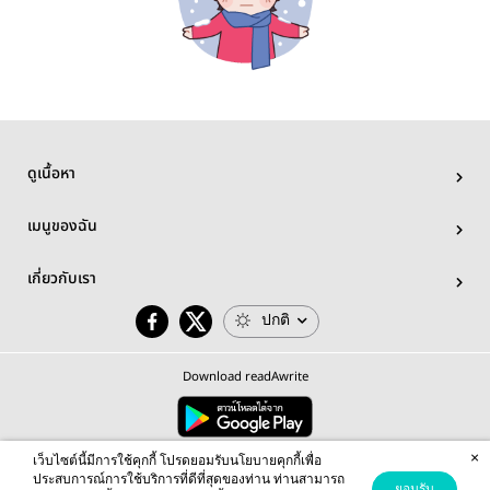
ดูเนื้อหา
เมนูของฉัน
เกี่ยวกับเรา
ปกติ
Download readAwrite
×
© 2026 readAwrite.com by MEB Corporation Public Company Limited
เว็บไซต์นี้มีการใช้คุกกี้ โปรดยอมรับนโยบายคุกกี้เพื่อ
This site is protected by reCAPTCHA and the Google
Privacy Policy
and
Terms of Service
apply.
ประสบการณ์การใช้บริการที่ดีที่สุดของท่าน ท่านสามารถ
ยอมรับ