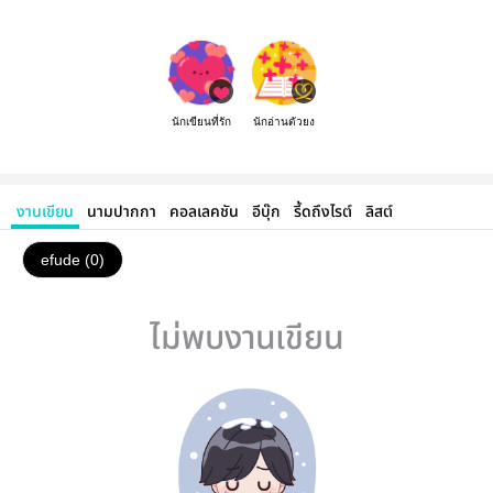
นักเขียนที่รัก
นักอ่านตัวยง
งานเขียน
นามปากกา
คอลเลคชัน
อีบุ๊ก
รี้ดถึงไรต์
ลิสต์
efude (0)
ไม่พบงานเขียน