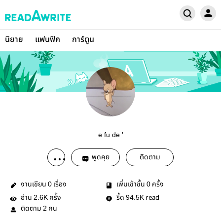
นิยาย
แฟนฟิค
การ์ตูน
e fu de '
พูดคุย
ติดตาม
งานเขียน
เรื่อง
เพิ่มเข้าชั้น
ครั้ง
0
0
อ่าน
ครั้ง
รี้ด
read
2.6K
94.5K
ติดตาม
คน
2