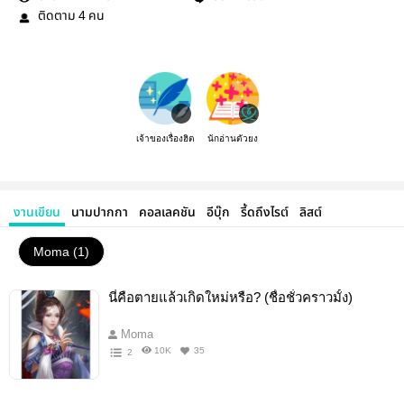
ติดตาม
คน
4
เจ้าของเรื่องฮิต
นักอ่านตัวยง
งานเขียน
นามปากกา
คอลเลคชัน
อีบุ๊ก
รี้ดถึงไรต์
ลิสต์
Moma (1)
นี่คือตายแล้วเกิดใหม่หรือ? (ชื่อชั่วคราวมั้ง)
Moma
10K
35
2