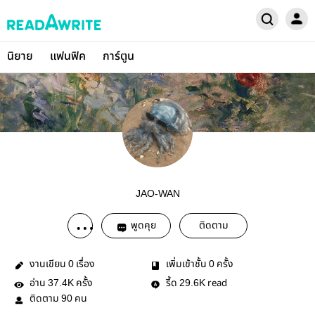
นิยาย
แฟนฟิค
การ์ตูน
JAO-WAN
พูดคุย
ติดตาม
งานเขียน
เรื่อง
เพิ่มเข้าชั้น
ครั้ง
0
0
อ่าน
ครั้ง
รี้ด
read
37.4K
29.6K
ติดตาม
คน
90