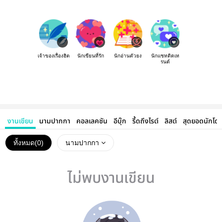
เจ้าของเรื่องฮิต
นักเขียนที่รัก
นักอ่านตัวยง
นักแชทติดเท
รนด์
งานเขียน
นามปากกา
คอลเลคชัน
อีบุ๊ก
รี้ดถึงไรต์
ลิสต์
สุดยอดนักโด
ทั้งหมด(
0
)
นามปากกา
ไม่พบงานเขียน