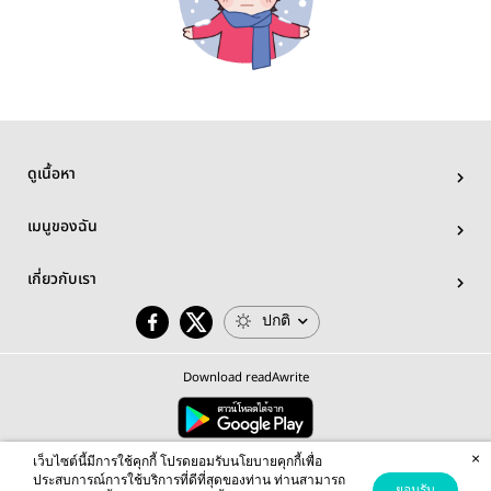
ดูเนื้อหา
เมนูของฉัน
เกี่ยวกับเรา
ปกติ
Download readAwrite
×
© 2026 readAwrite.com by MEB Corporation Public Company Limited
เว็บไซต์นี้มีการใช้คุกกี้ โปรดยอมรับนโยบายคุกกี้เพื่อ
This site is protected by reCAPTCHA and the Google
Privacy Policy
and
Terms of Service
apply.
ประสบการณ์การใช้บริการที่ดีที่สุดของท่าน ท่านสามารถ
ยอมรับ