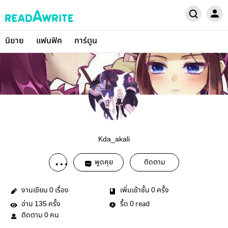
นิยาย
แฟนฟิค
การ์ตูน
Kda_akali
พูดคุย
ติดตาม
งานเขียน
เรื่อง
เพิ่มเข้าชั้น
ครั้ง
0
0
อ่าน
ครั้ง
รี้ด
read
135
0
ติดตาม
คน
0