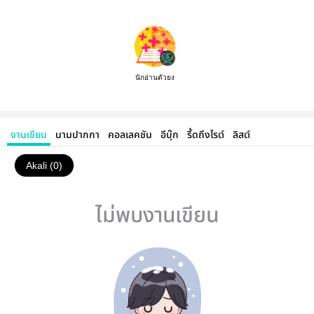
นักอ่านตัวยง
งานเขียน
นามปากกา
คอลเลคชัน
อีบุ๊ก
รี้ดถึงไรต์
ลิสต์
Akali (0)
ไม่พบงานเขียน