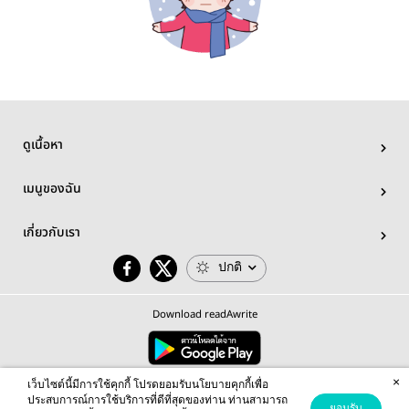
ดูเนื้อหา
เมนูของฉัน
เกี่ยวกับเรา
ปกติ
Download readAwrite
×
© 2026 readAwrite.com by MEB Corporation Public Company Limited
เว็บไซต์นี้มีการใช้คุกกี้ โปรดยอมรับนโยบายคุกกี้เพื่อ
This site is protected by reCAPTCHA and the Google
Privacy Policy
and
Terms of Service
apply.
ประสบการณ์การใช้บริการที่ดีที่สุดของท่าน ท่านสามารถ
ยอมรับ