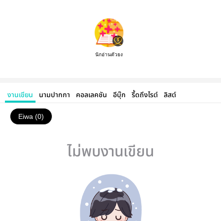
นักอ่านตัวยง
งานเขียน
นามปากกา
คอลเลคชัน
อีบุ๊ก
รี้ดถึงไรต์
ลิสต์
Eiwa (0)
ไม่พบงานเขียน