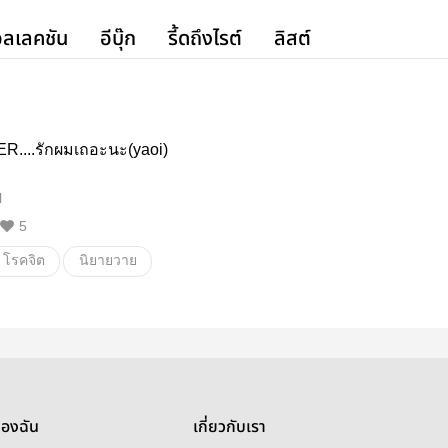
ลเลคชัน
อีบุ๊ก
รี้ดถึงไรต์
ลิสต์
....รักผมเถอะนะ(yaoi)
l
5
โรคจิต
นิยายวาย
ของฉัน
เกี่ยวกับเรา