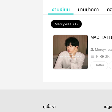
งานเขียน
นามปากกา
คอ
Mercyxreal (1)
MAD HATTER
Mercyxrea
9
2K
Hatter
ดูเนื้อหา
เมนู