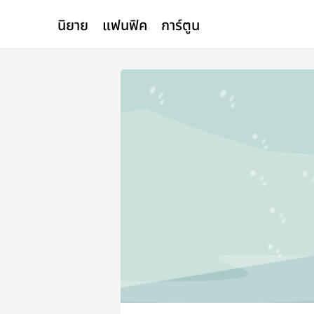
นิยาย
แฟนฟิค
การ์ตูน