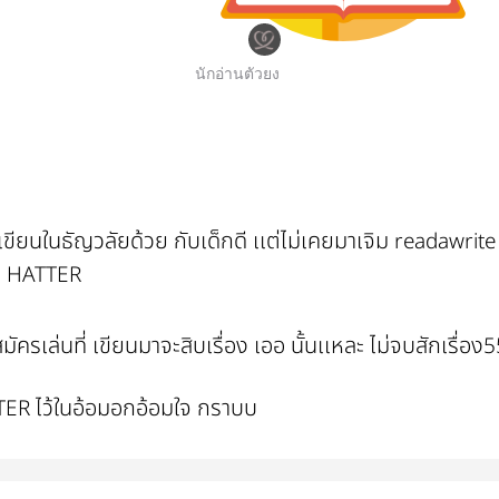
นักอ่านตัวยง
่เขียนในธัญวลัยด้วย กับเด็กดี เเต่ไม่เคยมาเจิม readawrit
D HATTER
มัครเล่นที่ เขียนมาจะสิบเรื่อง เออ นั้นเเหละ ไม่จบสักเรื่อ
 ไว้ในอ้อมอกอ้อมใจ กราบบ