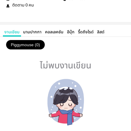
ติดตาม
คน
0
งานเขียน
นามปากกา
คอลเลคชัน
อีบุ๊ก
รี้ดถึงไรต์
ลิสต์
Piggymouse (0)
ไม่พบงานเขียน