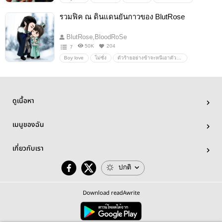
รวมฟิค ณ ดินแดนยันกาวของ BlutRose
BlutRose,BloodRoSe
50K
204
7
Boy love
โม่ซั่ง
ตัวร้ายอย่างข้าจะหนีเอาตัวรอดยังไงดี
เจิ้นหุน
Moshang
อื่นๆ
วายสเตชั่น
ดูเนื้อหา
เมนูของฉัน
เกี่ยวกับเรา
ปกติ
Download readAwrite