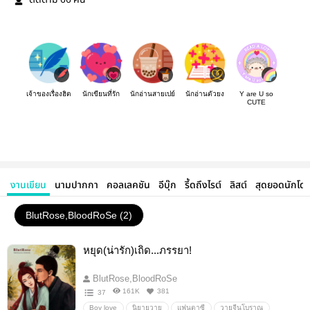
ติดตาม
คน
เจ้าของเรื่องฮิต
นักเขียนที่รัก
นักอ่านสายเปย์
นักอ่านตัวยง
Y are U so
CUTE
งานเขียน
นามปากกา
คอลเลคชัน
อีบุ๊ก
รี้ดถึงไรต์
ลิสต์
สุดยอดนักโด
BlutRose,BloodRoSe (2)
หยุด(น่ารัก)เถิด...ภรรยา!
BlutRose,BloodRoSe
161K
381
37
Boy love
นิยายวาย
แฟนตาซี
วายจีนโบราณ