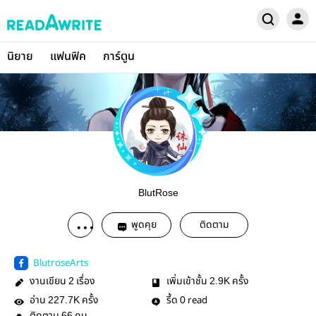
นิยาย
แฟนฟิค
การ์ตูน
BlutRose
พูดคุย
ติดตาม
BlutroseArts
งานเขียน
เรื่อง
เพิ่มเข้าชั้น
ครั้ง
2
2.9K
อ่าน
ครั้ง
รี้ด
read
227.7K
0
66