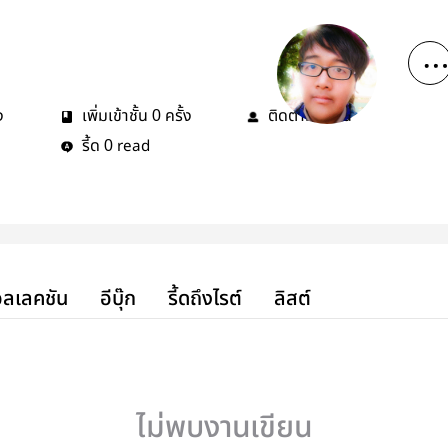
ง
เพิ่มเข้าชั้น
ครั้ง
ติดตาม
คน
0
1
รี้ด
read
0
ลเลคชัน
อีบุ๊ก
รี้ดถึงไรต์
ลิสต์
ไม่พบงานเขียน