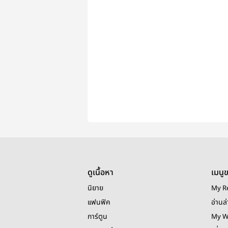
ดูเนื้อหา
เมนู
นิยาย
My R
แฟนฟิค
อ่านล่
การ์ตูน
My W