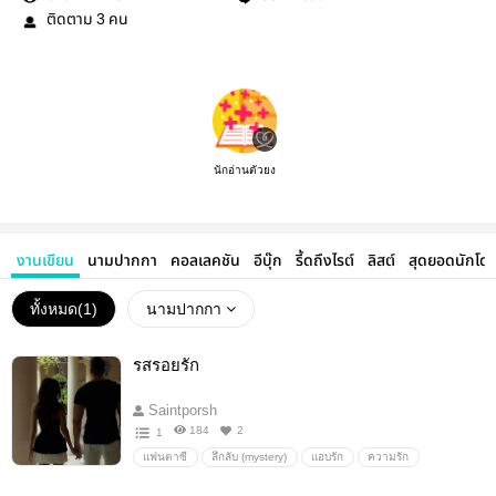
ติดตาม
คน
3
นักอ่านตัวยง
งานเขียน
นามปากกา
คอลเลคชัน
อีบุ๊ก
รี้ดถึงไรต์
ลิสต์
สุดยอดนักโด
ทั้งหมด(
1
)
นามปากกา
รสรอยรัก
Saintporsh
184
2
1
แฟนตาซี
ลึกลับ (mystery)
แอบรัก
ความรัก
ดราม่า
นิยายรัก
นิยายโรแมนติก
18+