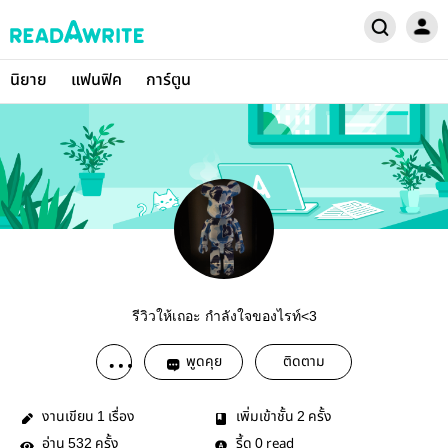
นิยาย
แฟนฟิค
การ์ตูน
รีวิวให้เถอะ กำลังใจของไรท์<3
พูดคุย
ติดตาม
งานเขียน
เรื่อง
เพิ่มเข้าชั้น
ครั้ง
1
2
อ่าน
ครั้ง
รี้ด
read
532
0