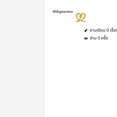
Milkgeentea
งานเขียน
เรื่อ
0
อ่าน
ครั้ง
0