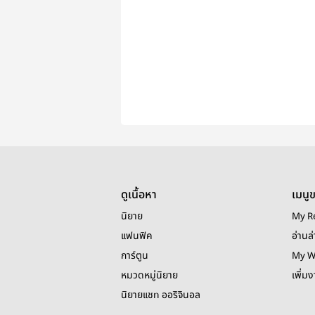
ดูเนื้อหา
เมนู
นิยาย
My R
แฟนฟิค
อ่านล่
การ์ตูน
My W
หมวดหมู่นิยาย
เพิ่ม
นิยายแชท ออริจินอล