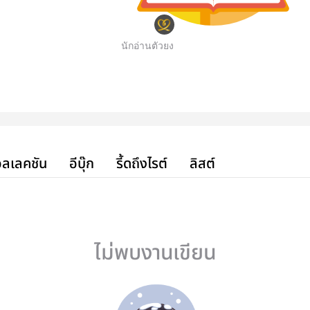
นักอ่านตัวยง
ลเลคชัน
อีบุ๊ก
รี้ดถึงไรต์
ลิสต์
ไม่พบงานเขียน