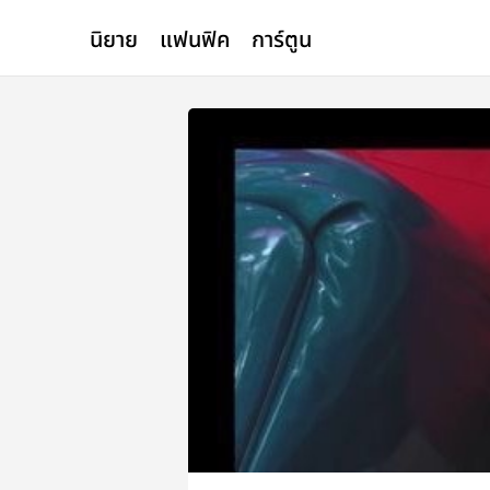
นิยาย
แฟนฟิค
การ์ตูน