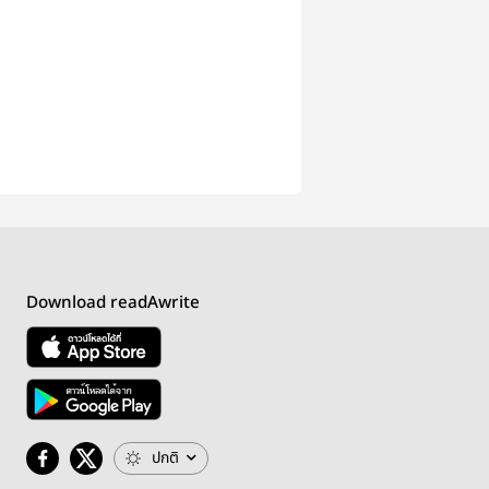
Download readAwrite
ปกติ