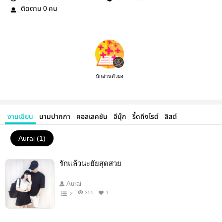
ติดตาม
คน
0
นักอ่านตัวยง
งานเขียน
นามปากกา
คอลเลคชัน
อีบุ๊ก
รี้ดถึงไรต์
ลิสต์
Aurai (1)
รักแล้วนะยัยสุดสวย
Aurai
355
1
2