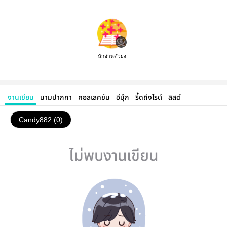
นักอ่านตัวยง
งานเขียน
นามปากกา
คอลเลคชัน
อีบุ๊ก
รี้ดถึงไรต์
ลิสต์
Candy882 (0)
ไม่พบงานเขียน