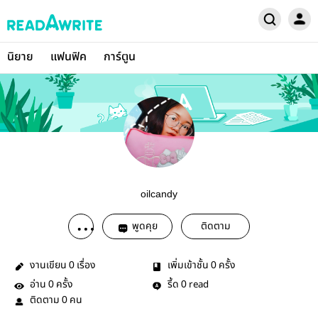
นิยาย
แฟนฟิค
การ์ตูน
oilcandy
พูดคุย
ติดตาม
งานเขียน
เรื่อง
เพิ่มเข้าชั้น
ครั้ง
0
0
อ่าน
ครั้ง
รี้ด
read
0
0
ติดตาม
คน
0