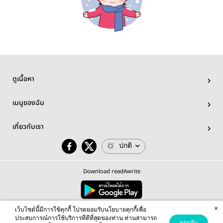
ดูเนื้อหา
เมนูของฉัน
เกี่ยวกับเรา
ปกติ
Download readAwrite
×
© 2026 readAwrite.com by MEB Corporation Public Company Limited
เว็บไซต์นี้มีการใช้คุกกี้ โปรดยอมรับนโยบายคุกกี้เพื่อ
This site is protected by reCAPTCHA and the Google
Privacy Policy
and
Terms of Service
apply.
ประสบการณ์การใช้บริการที่ดีที่สุดของท่าน ท่านสามารถ
ยอมรับ