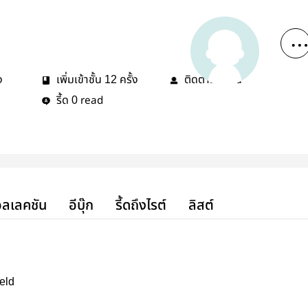
ง
เพิ่มเข้าชั้น
ครั้ง
ติดตาม
คน
12
0
รี้ด
read
0
ลเลคชัน
อีบุ๊ก
รี้ดถึงไรต์
ลิสต์
eld