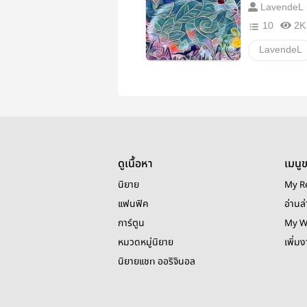
LavendeL
10
2K
LavendeL
แฟนตาซี
ดูเนื้อหา
เมนู
นิยาย
My R
แฟนฟิค
อ่านล่
การ์ตูน
My W
หมวดหมู่นิยาย
เพิ่ม
นิยายแชท ออริจินอล