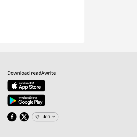
Download readAwrite
ปกติ