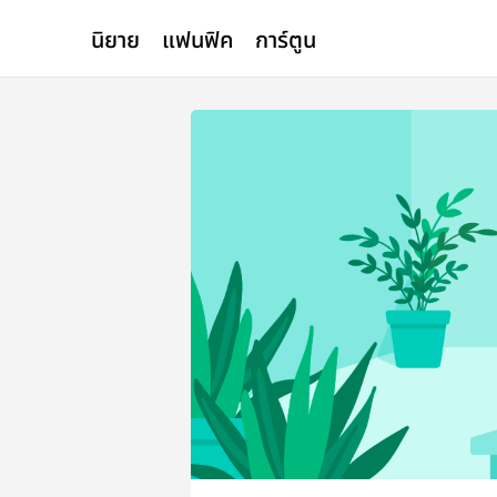
นิยาย
แฟนฟิค
การ์ตูน