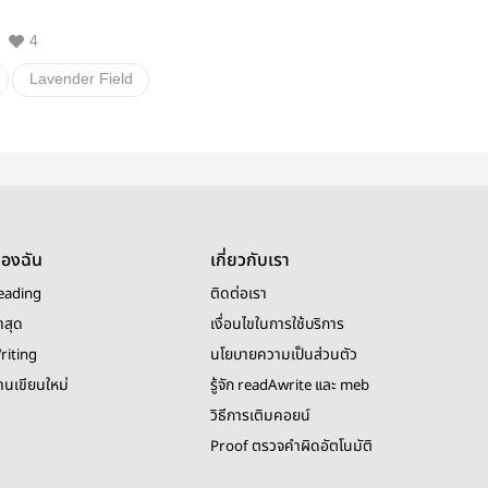
4
Lavender Field
Lavender Field ภาค สรรพสัตว์
Girl love
ของฉัน
เกี่ยวกับเรา
eading
ติดต่อเรา
าสุด
เงื่อนไขในการใช้บริการ
riting
นโยบายความเป็นส่วนตัว
งานเขียนใหม่
รู้จัก readAwrite และ meb
วิธีการเติมคอยน์
Proof ตรวจคำผิดอัตโนมัติ