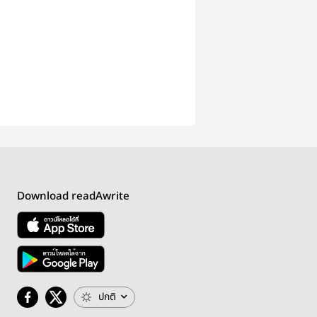
Download readAwrite
ปกติ