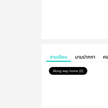
งานเขียน
นามปากกา
คอ
Along way home (0)