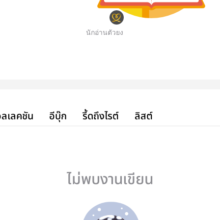
นักอ่านตัวยง
ลเลคชัน
อีบุ๊ก
รี้ดถึงไรต์
ลิสต์
ไม่พบงานเขียน