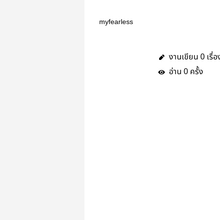
myfearless
งานเขียน
เรื่อ
0
อ่าน
ครั้ง
0