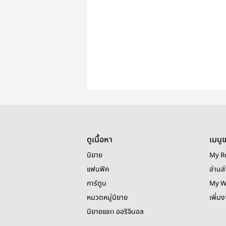
ดูเนื้อหา
เมนู
นิยาย
My R
แฟนฟิค
อ่านล่
การ์ตูน
My W
หมวดหมู่นิยาย
เพิ่ม
นิยายแชท ออริจินอล