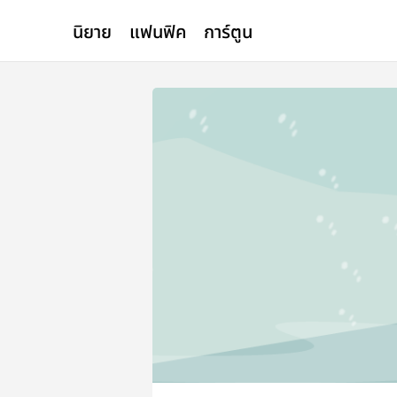
นิยาย
แฟนฟิค
การ์ตูน