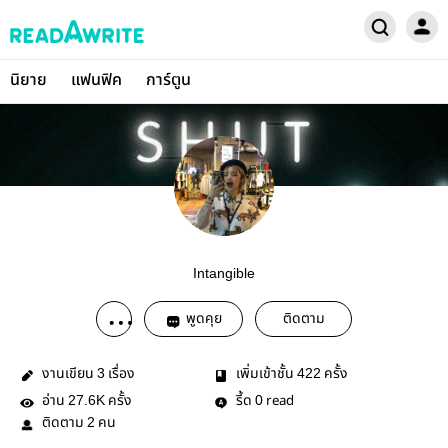
นิยาย
แฟนฟิค
การ์ตูน
Intangible
พูดคุย
ติดตาม
งานเขียน
เรื่อง
เพิ่มเข้าชั้น
ครั้ง
3
422
อ่าน
ครั้ง
รี้ด
read
27.6K
0
ติดตาม
คน
2