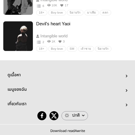
10K
17
6
18+
Boy love
นิยายรัก
มาเฟีย
ตลก
Devil's heart Yaoi
Intangible world
1K
3
2
18+
Boy love
SM
เจ้าชาย
นิยายรัก
แฟนตาซี
ดูเนื้อหา
เมนูของฉัน
เกี่ยวกับเรา
ปกติ
Download readAwrite