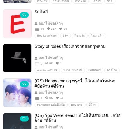
เรื่องเล่า
ประสบการณ์
ความรัก
ไดอารี่
ชีวิต
บทความ
ดรามา
บ่นๆ
สาระ
กำลังใจ
รักติดอี
จบ
เม้าท์มอย
วิเคราะห์
ดอกไม้ช่อเล็กๆ
13K
25
23
Boy Love/Yaoi
18+
นิยายรัก
โรแมนติก
มหาวิทยาลัย
คอมเมดี้
ตลก
ดราม่า
Story of roses เรื่องเล่าจากดอกกุหลาบ
ดอกไม้ช่อเล็กๆ
6K
1
2
readtober2019
นิยายแฟนตาซี
เวทมนตร์
ต่างโลก
ลึกลับ
เวทย์มนต์
Boy Love/Yaoi
18+
นิยายรัก
(OS) Happy ending พรุ่งนี้...ไว้เจอกันใหม่นะ
จบ
ดรามา
โรแมนติก
ปีศาจ
#ป๋อจ้าน #อี้จ้าน
ดอกไม้ช่อเล็กๆ
5K
18
1
Fanfiction แฟนฟิคชั่น
Boy love
อี้จ้าน
ปรมาจารย์ลัทธิมาร
นิยายรัก
ดรามา
ป๋อจ้าน
(OS) You Were Beautiful ไม่เห็นสวยเลย... #ป๋อ
จบ
จ้าน #อี้จ้าน
ดอกไม้ช่อเล็กๆ