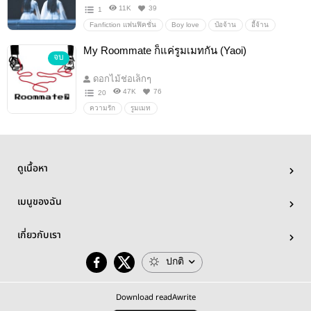
11K
39
1
Fanfiction แฟนฟิคชั่น
Boy love
ป๋อจ้าน
อี้จ้าน
ปรมาจารย์ลัทธิมาร
นิยายรัก
ดรามา
My Roommate ก็แค่รูมเมทกัน (Yaoi)
จบ
ดอกไม้ช่อเล็กๆ
47K
76
20
ความรัก
รูมเมท
ดูเนื้อหา
เมนูของฉัน
เกี่ยวกับเรา
ปกติ
Download readAwrite