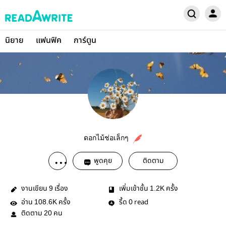
นิยาย
แฟนฟิค
การ์ตูน
ดอกไม้ช่อเล็กๆ
พูดคุย
ติดตาม
งานเขียน
เรื่อง
เพิ่มเข้าชั้น
ครั้ง
9
1.2K
อ่าน
ครั้ง
รี้ด
read
108.6K
0
ติดตาม
คน
20