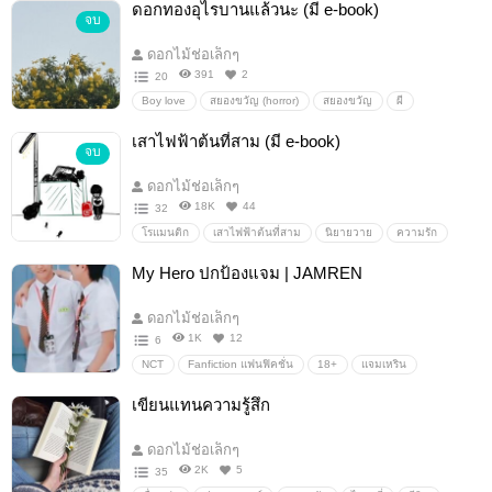
ดอกทองอุไรบานแล้วนะ (มี e-book)
จบ
ดอกไม้ช่อเล็กๆ
391
2
20
Boy love
สยองขวัญ (horror)
สยองขวัญ
ผี
น่ากลัว
โรแมนติก
ดราม่านิดๆ
ลึกลับ
ปริศนา
เสาไฟฟ้าต้นที่สาม (มี e-book)
จบ
ดอกไม้ช่อเล็กๆ
18K
44
32
โรแมนติก
เสาไฟฟ้าต้นที่สาม
นิยายวาย
ความรัก
18+
My Hero ปกป้องแจม | JAMREN
ดอกไม้ช่อเล็กๆ
1K
12
6
NCT
Fanfiction แฟนฟิคชั่น
18+
แจมเหริน
JAMREN
nctdream
โรแมนติก
ตลก
โรงเรียน
เขียนแทนความรู้สึก
แจมิน
อินจุน
ดราม่า
ดอกไม้ช่อเล็กๆ
2K
5
35