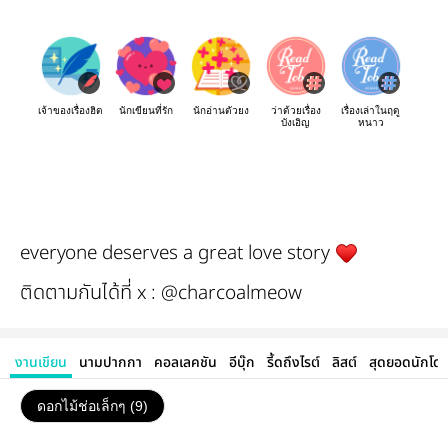
เจ้าของเรื่องฮิต
นักเขียนที่รัก
นักอ่านตัวยง
ว่าด้วยเรื่อง
เรื่องเล่าในฤดู
บังเอิญ
หนาว
everyone deserves a great love story
ติดตามกันได้ที่ x : @charcoalmeow
งานเขียน
นามปากกา
คอลเลคชัน
อีบุ๊ก
รี้ดถึงไรต์
ลิสต์
สุดยอดนักโด
ดอกไม้ช่อเล็กๆ (9)