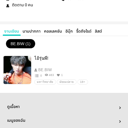
ติดตาม
คน
0
งานเขียน
นามปากกา
คอลเลคชัน
อีบุ๊ก
รี้ดถึงไรต์
ลิสต์
BE.BIW (1)
ไอ้รุ่นพี่!
BE.BIW
483
1
0
มหาวิทยาลัย
มัธยมปลาย
18+
ดูเนื้อหา
เมนูของฉัน