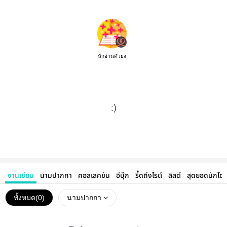
นักอ่านตัวยง
:)
งานเขียน
นามปากกา
คอลเลคชัน
อีบุ๊ก
รี้ดถึงไรต์
ลิสต์
สุดยอดนักโด
ทั้งหมด(
0
)
นามปากกา