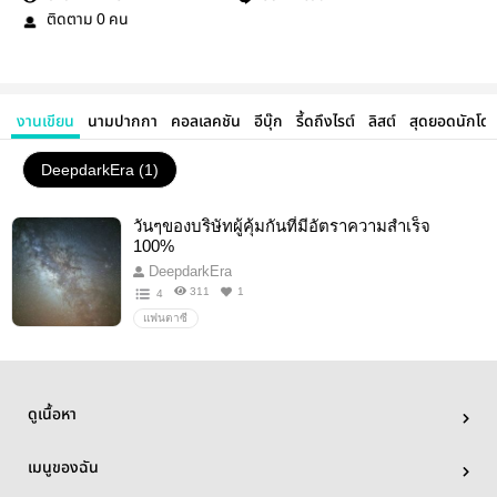
ติดตาม
คน
0
งานเขียน
นามปากกา
คอลเลคชัน
อีบุ๊ก
รี้ดถึงไรต์
ลิสต์
สุดยอดนักโด
DeepdarkEra (1)
วันๆของบริษัทผู้คุ้มกันที่มีอัตราความสำเร็จ
100%
DeepdarkEra
311
1
4
แฟนตาซี
ดูเนื้อหา
เมนูของฉัน