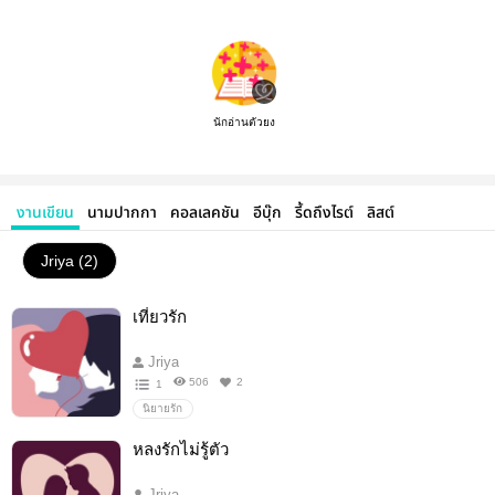
นักอ่านตัวยง
งานเขียน
นามปากกา
คอลเลคชัน
อีบุ๊ก
รี้ดถึงไรต์
ลิสต์
Jriya (2)
เที่ยวรัก
Jriya
506
2
1
นิยายรัก
หลงรักไม่รู้ตัว
Jriya