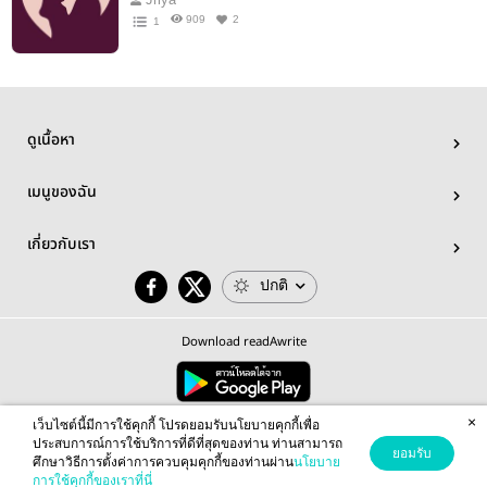
909
2
1
ดูเนื้อหา
เมนูของฉัน
เกี่ยวกับเรา
ปกติ
Download readAwrite
×
© 2026 readAwrite.com by MEB Corporation Public Company Limited
เว็บไซต์นี้มีการใช้คุกกี้ โปรดยอมรับนโยบายคุกกี้เพื่อ
This site is protected by reCAPTCHA and the Google
Privacy Policy
and
Terms of Service
apply.
ประสบการณ์การใช้บริการที่ดีที่สุดของท่าน ท่านสามารถ
ยอมรับ
ศึกษาวิธีการตั้งค่าการควบคุมคุกกี้ของท่านผ่าน
นโยบาย
การใช้คุกกี้ของเราที่นี่