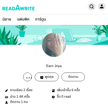
นิยาย
แฟนฟิค
การ์ตูน
Earn Jriya
พูดคุย
ติดตาม
งานเขียน
เรื่อง
เพิ่มเข้าชั้น
ครั้ง
2
6
อ่าน
ครั้ง
รี้ด
read
1.4K
0
ติดตาม
คน
1