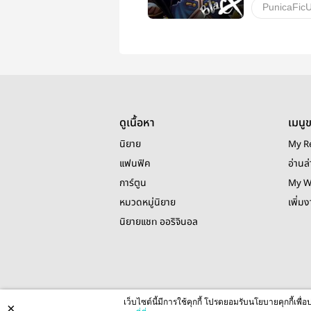
PunicaFicU
วายสเตชั่น
ดูเนื้อหา
เมนู
นิยาย
My R
แฟนฟิค
อ่านล่
การ์ตูน
My W
หมวดหมู่นิยาย
เพิ่ม
นิยายแชท ออริจินอล
เว็บไซต์นี้มีการใช้คุกกี้ โปรดยอมรับนโยบายคุกกี้เพ
×