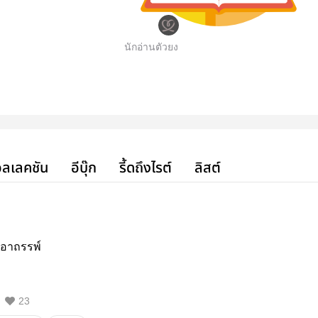
นักอ่านตัวยง
ลเลคชัน
อีบุ๊ก
รี้ดถึงไรต์
ลิสต์
งอาถรรพ์
23