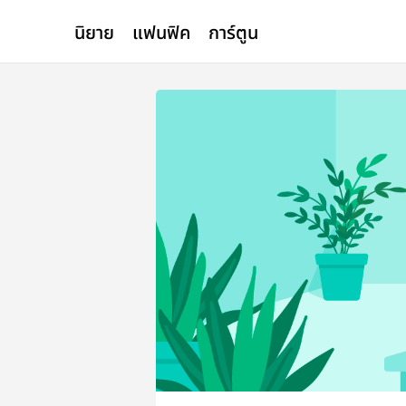
นิยาย
แฟนฟิค
การ์ตูน