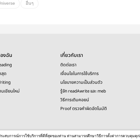
niverse
อื่นๆ
ของฉัน
เกี่ยวกับเรา
eading
ติดต่อเรา
าสุด
เงื่อนไขในการใช้บริการ
riting
นโยบายความเป็นส่วนตัว
งานเขียนใหม่
รู้จัก readAwrite และ meb
วิธีการเติมคอยน์
Proof ตรวจคำผิดอัตโนมัติ
© 2026 readAwrite.com by MEB Corporation Public Company Limited
ื่อประสบการณ์การใช้บริการที่ดีที่สุดของท่าน ท่านสามารถศึกษาวิธีการตั้งค่าการควบคุมคุก
This site is protected by reCAPTCHA and the Google
Privacy Policy
and
Terms of Service
apply.