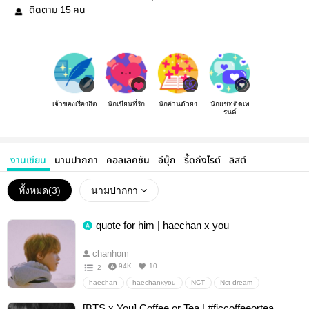
ติดตาม
คน
15
เจ้าของเรื่องฮิต
นักเขียนที่รัก
นักอ่านตัวยง
นักแชทติดเท
รนด์
งานเขียน
นามปากกา
คอลเลคชัน
อีบุ๊ก
รี้ดถึงไรต์
ลิสต์
ทั้งหมด(
3
)
นามปากกา
quote for him | haechan x you
chanhom
94K
10
2
haechan
haechanxyou
NCT
Nct dream
nctxyou
อื่นๆ
ห้องแห่งความรัก
[BTS x You] Coffee or Tea | #ficcoffeeortea