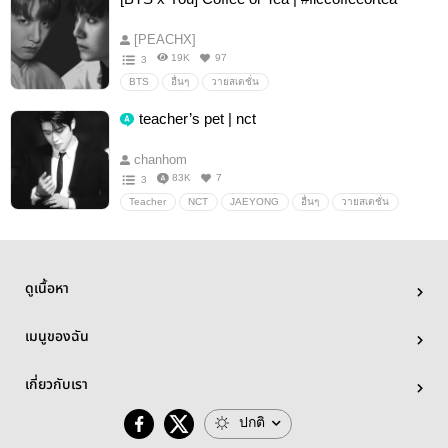
[PEACHX]
19K
97
3
BTS
อื่นๆ
วายสเตชั่น
teacher’s pet | nct
chanhom
83K
7
3
Teacher
NCT
JAEYONG
อื่นๆ
วายสเตชั่น
ดูเนื้อหา
เมนูของฉัน
เกี่ยวกับเรา
ปกติ