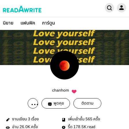
นิยาย
แฟนฟิค
การ์ตูน
chanhom
พูดคุย
ติดตาม
งานเขียน
เรื่อง
เพิ่มเข้าชั้น
ครั้ง
3
565
อ่าน
ครั้ง
รี้ด
read
26.0K
178.5K