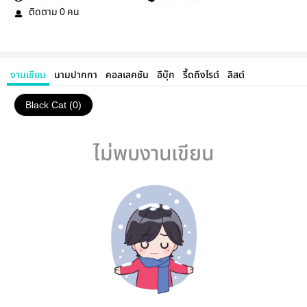
ติดตาม
คน
0
งานเขียน
นามปากกา
คอลเลคชัน
อีบุ๊ก
รี้ดถึงไรต์
ลิสต์
Black Cat (0)
ไม่พบงานเขียน