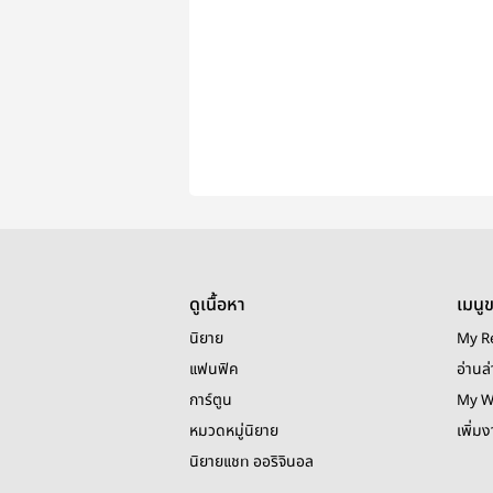
ดูเนื้อหา
เมนู
นิยาย
My R
แฟนฟิค
อ่านล่
การ์ตูน
My W
หมวดหมู่นิยาย
เพิ่ม
นิยายแชท ออริจินอล