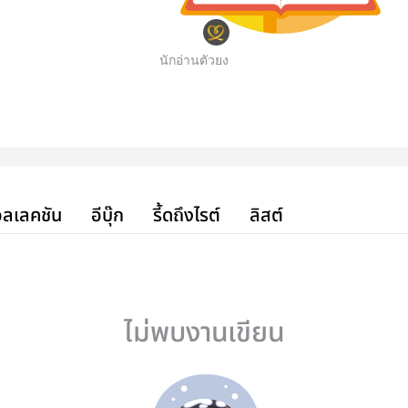
นักอ่านตัวยง
ลเลคชัน
อีบุ๊ก
รี้ดถึงไรต์
ลิสต์
ไม่พบงานเขียน