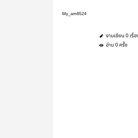
My_am8524
งานเขียน
เรื่อ
0
อ่าน
ครั้ง
0