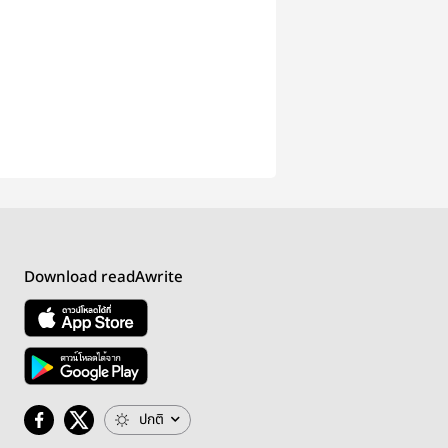
Download readAwrite
ปกติ