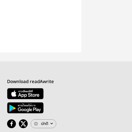
Download readAwrite
ปกติ