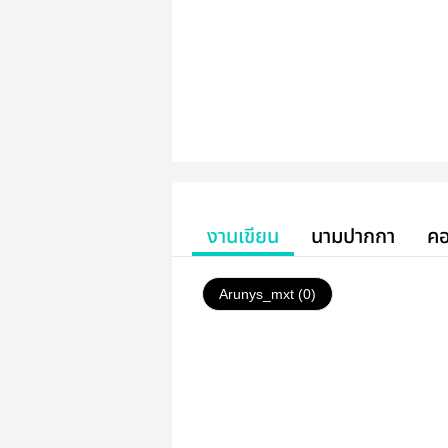
งานเขียน
นามปากกา
คอ
Arunys_mxt (0)