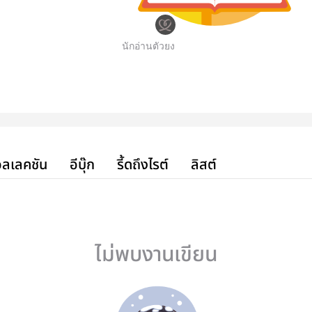
นักอ่านตัวยง
ลเลคชัน
อีบุ๊ก
รี้ดถึงไรต์
ลิสต์
ไม่พบงานเขียน