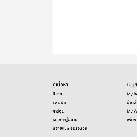
ดูเนื้อหา
เมนู
นิยาย
My R
แฟนฟิค
อ่านล่
การ์ตูน
My W
หมวดหมู่นิยาย
เพิ่ม
นิยายแชท ออริจินอล