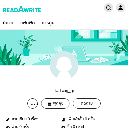
นิยาย
แฟนฟิค
การ์ตูน
T...Tang_rjr
พูดคุย
ติดตาม
งานเขียน
เรื่อง
เพิ่มเข้าชั้น
ครั้ง
0
0
อ่าน
ครั้ง
รี้ด
read
0
0