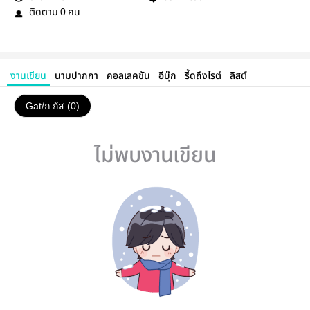
ติดตาม
คน
0
งานเขียน
นามปากกา
คอลเลคชัน
อีบุ๊ก
รี้ดถึงไรต์
ลิสต์
Gat/ก.กัส (0)
ไม่พบงานเขียน