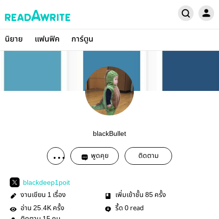
นิยาย
แฟนฟิค
การ์ตูน
blackBullet
พูดคุย
ติดตาม
blackdeep1poit
งานเขียน
เรื่อง
เพิ่มเข้าชั้น
ครั้ง
1
85
อ่าน
ครั้ง
รี้ด
read
25.4K
0
15