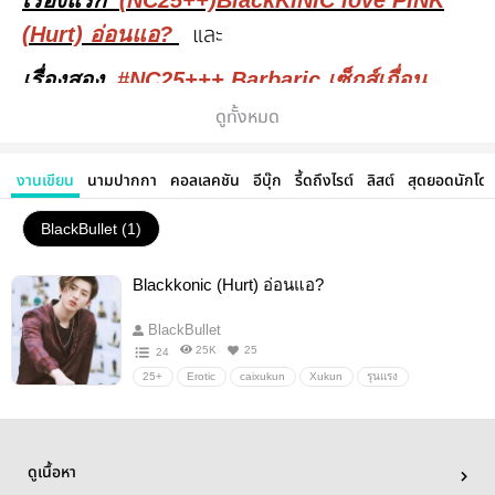
เรื่องแรก
(NC25++)BlackKINIC love PINK
และ
(Hurt) อ่อนแอ?
เรื่องสอง
#NC25+++ Barbaric เซ็กส์เถื่อน
(เรื่องสั้น)
ดูทั้งหมด
(NC25++) BlackKINIC love PINK (Hurt)
งานเขียน
นามปากกา
คอลเลคชัน
อีบุ๊ก
รี้ดถึงไรต์
ลิสต์
สุดยอดนักโด
อ่อนแอ?
BlackBullet (1)
Blackkonic (Hurt) อ่อนแอ?
BlackBullet
25K
25
24
25+
Erotic
caixukun
Xukun
รุนแรง
Blackkonic
NC
เลว
อ่อนแอ
ร้าย
หล่อ
วัยรุ่น
หวง
ดรามา
เจ้าชู้
ทำร้าย
อิโรติก
หวาบหวิว
รัก
หึง
ดูเนื้อหา