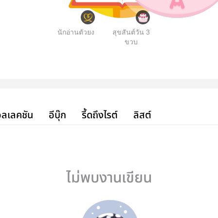
นักอ่านตัวยง
สุขสันต์วัน 3
ขวบ
ลเลคชัน
อีบุ๊ก
รี้ดถึงไรต์
ลิสต์
ไม่พบงานเขียน