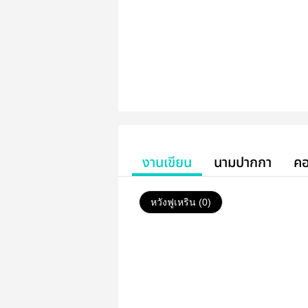
งานเขียน
นามปากกา
คอ
หวังฟูเหริน (0)