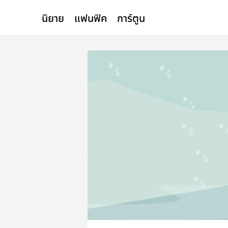
นิยาย
แฟนฟิค
การ์ตูน