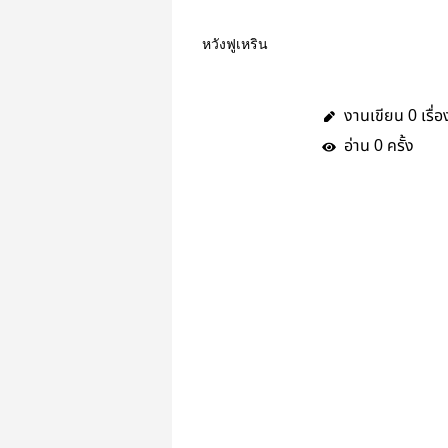
หวังฟูเหริน
งานเขียน
เรื่อ
0
อ่าน
ครั้ง
0