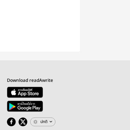
Download readAwrite
ปกติ