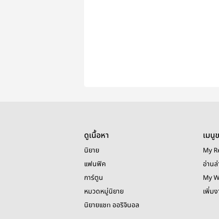
ดูเนื้อหา
เมนู
นิยาย
My R
แฟนฟิค
อ่านล่
การ์ตูน
My W
หมวดหมู่นิยาย
เพิ่ม
นิยายแชท ออริจินอล