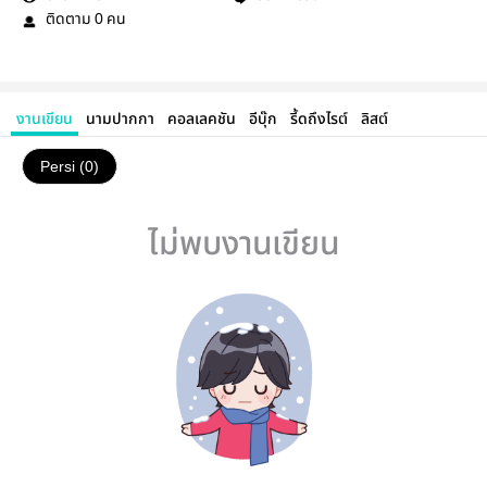
ติดตาม
คน
0
งานเขียน
นามปากกา
คอลเลคชัน
อีบุ๊ก
รี้ดถึงไรต์
ลิสต์
Persi (0)
ไม่พบงานเขียน