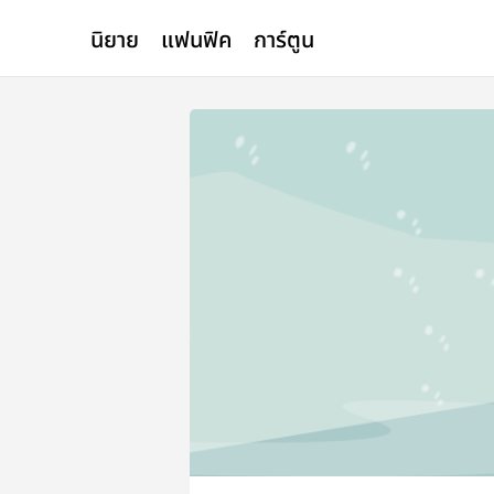
นิยาย
แฟนฟิค
การ์ตูน