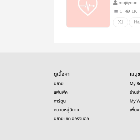
mojiiyeon
1
1K
X1
Ha
deulcha
ดูเนื้อหา
เมนู
นิยาย
My R
แฟนฟิค
อ่านล่
การ์ตูน
My W
หมวดหมู่นิยาย
เพิ่ม
นิยายแชท ออริจินอล