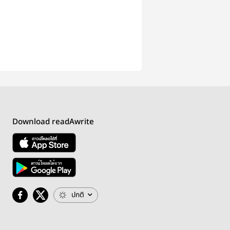
Download readAwrite
ปกติ