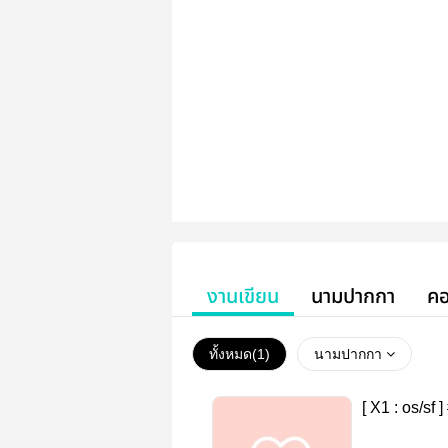
งานเขียน
นามปากกา
คอ
ทั้งหมด(
1
)
นามปากกา
[ X1 : os/sf 