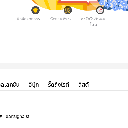
นักจัดรายการ
นักอ่านตัวยง
ส่งรักในวันคน
โสด
ลเลคชัน
อีบุ๊ก
รี้ดถึงไรต์
ลิสต์
] #Heartsignalsf