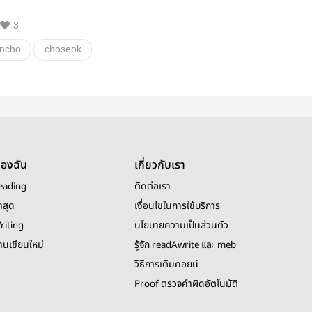
3
ncho
choseok
อื่นๆ
วายสเตชั่น
ของฉัน
เกี่ยวกับเรา
eading
ติดต่อเรา
าสุด
เงื่อนไขในการใช้บริการ
riting
นโยบายความเป็นส่วนตัว
งานเขียนใหม่
รู้จัก readAwrite และ meb
วิธีการเติมคอยน์
Proof ตรวจคำผิดอัตโนมัติ