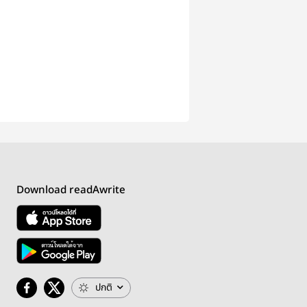
Download readAwrite
ปกติ