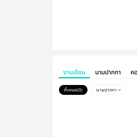
งานเขียน
นามปากกา
คอ
ทั้งหมด(
0
)
นามปากกา