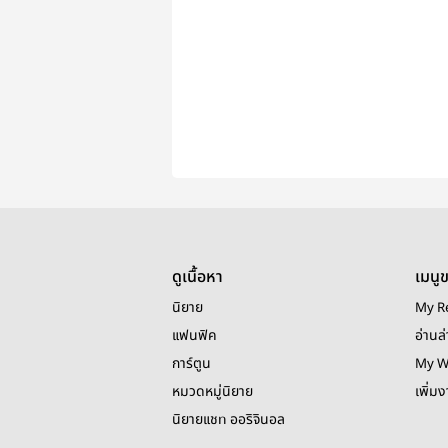
ดูเนื้อหา
เมนู
นิยาย
My R
แฟนฟิค
อ่านล่
การ์ตูน
My W
หมวดหมู่นิยาย
เพิ่ม
นิยายแชท ออริจินอล