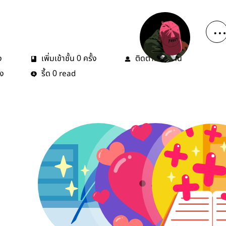
ง
เพิ่มเข้าชั้น
ครั้ง
ติดตาม
คน
0
15
้ง
รี้ด
read
0