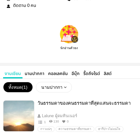
ติดตาม
คน
0
นักอ่านตัวยง
งานเขียน
นามปากกา
คอลเลคชัน
อีบุ๊ก
รี้ดถึงไรต์
ลิสต์
ทั้งหมด(
1
)
นามปากกา
วันธรรมดาของคนธรรมดาที่สุดแสนจะธรรมดา
Lalune ผู้ดมทินเนอร์
130
0
1
กาวแน่ๆ
ความธรรมดาที่ธรรมดา
ฮารึป่าวไม่แน่ใจ