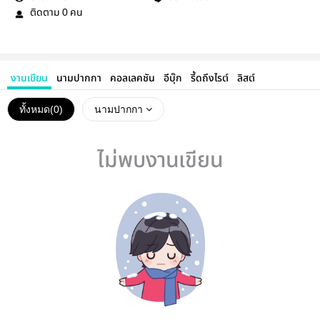
ติดตาม
คน
0
งานเขียน
นามปากกา
คอลเลคชัน
อีบุ๊ก
รี้ดถึงไรต์
ลิสต์
ทั้งหมด(
0
)
นามปากกา
ไม่พบงานเขียน