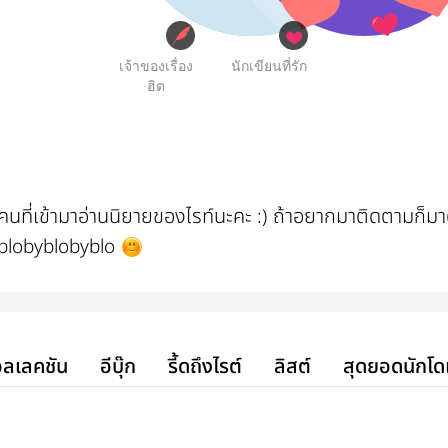
เจ้าของเรื่อง
นักเขียนที่รัก
ฮิต
กคนที่เข้ามาอ่านนิยายของไรท์นะคะ :) ถ้าอยากมาติดตามก็ม
r: blobyblobyblo
ลเลคชัน
อีบุ๊ก
รี้ดถึงไรต์
ลิสต์
สุดยอดนักโด