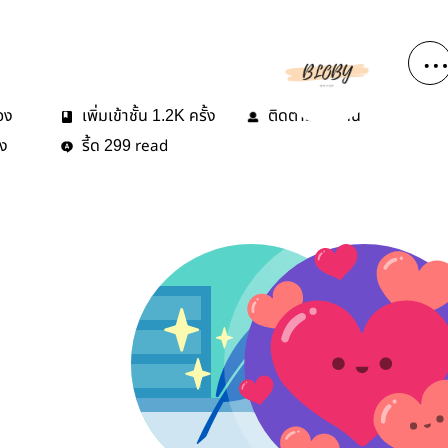
่อง
เพิ่มเข้าชั้น
ครั้ง
ติดตาม
คน
1.2K
39
้ง
รี้ด
read
299