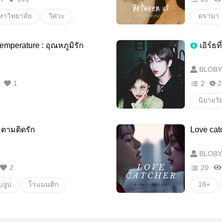
หาวิทยาลัย
วิศวะ
ดรามา
emperature : อุณหภูมิรัก
เอิร์ธ
BLOBY
1
2
2
นิยายวัย
 ตามติดรัก
Love catc
BLOBY
2
20
บจูบ
โรแมนติก
18+
หมอ
ดรามา