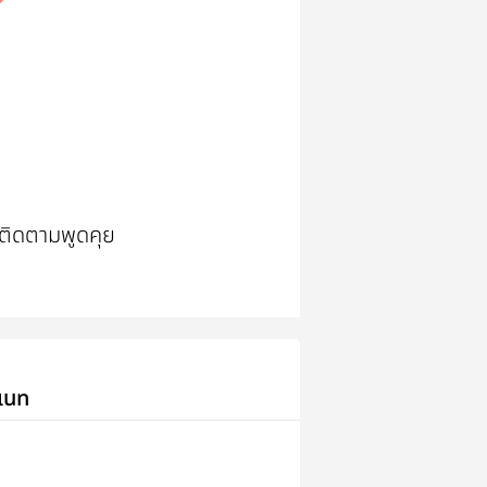
าติดตามพูดคุย
เนท