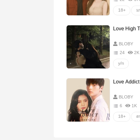
18+
ม
Love High T
BLOBY
24
2K
y/n
Love Addict
BLOBY
6
1K
18+
ต
หวาน