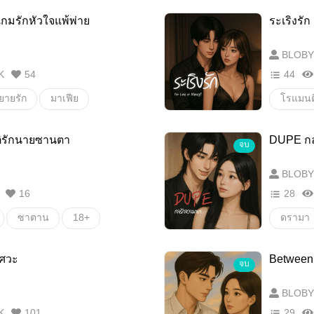
กมรักหัวใจแพ้พ่าย
ระเริงรัก
BLOBY
K
54
44
ิยายรัก
มาเฟีย
โรแมนต
ดารา
ัติรักนายซานตา
DUPE กล
จบ
BLOBY
16
28
ซาตาน
18+
ดรามา
ิศวะ
Between 
จบ
BLOBY
K
101
29