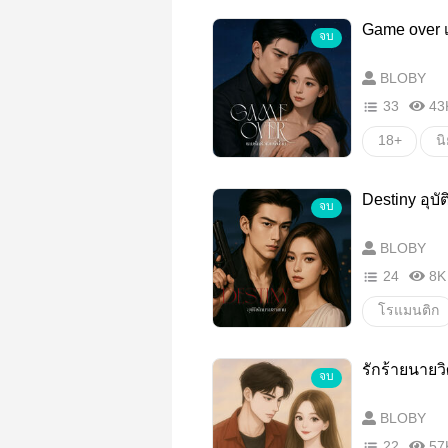
Game over เ
จบ
BLOBY
33
43
18+
น
แต่งงาน
Destiny อุบ
จบ
BLOBY
24
8K
โรแมนติก
มาเฟีย
รักร้ายนายว
จบ
BLOBY
22
57