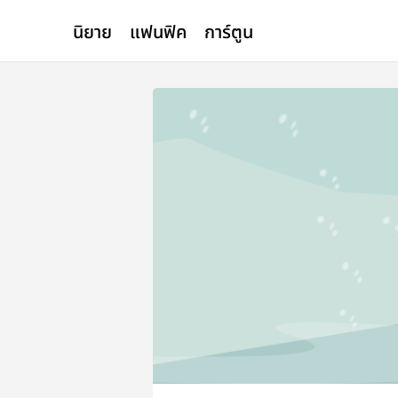
นิยาย
แฟนฟิค
การ์ตูน