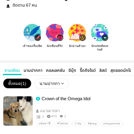
ติดตาม
คน
67
เจ้าของเรื่องฮิต
นักเขียนที่รัก
นักอ่านตัวยง
นักแชทติดเท
รนด์
งานเขียน
นามปากกา
คอลเลคชัน
อีบุ๊ก
รี้ดถึงไรต์
ลิสต์
สุดยอดนักโด
ทั้งหมด(
1
)
นามปากกา
Crown of the Omega Idol
แมวเผาปลา
870
2
2
แฟนตาซี
#ไอดอล
วายy
Mpreg
omegaverse
นิยายวาย
Boylove/Yaoi
Boylove/Yaoi/ชายรักชาย