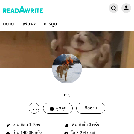
นิยาย
แฟนฟิค
การ์ตูน
mr,
พูดคุย
ติดตาม
งานเขียน
เรื่อง
เพิ่มเข้าชั้น
ครั้ง
1
3
อ่าน
ครั้ง
รี้ด
read
140.3K
7.2M