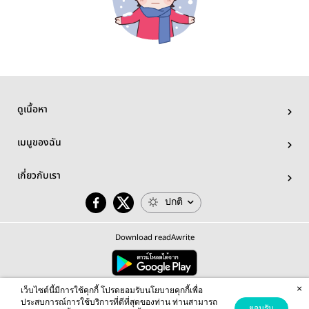
ดูเนื้อหา
เมนูของฉัน
เกี่ยวกับเรา
ปกติ
Download readAwrite
×
© 2026 readAwrite.com by MEB Corporation Public Company Limited
เว็บไซต์นี้มีการใช้คุกกี้ โปรดยอมรับนโยบายคุกกี้เพื่อ
This site is protected by reCAPTCHA and the Google
Privacy Policy
and
Terms of Service
apply.
ประสบการณ์การใช้บริการที่ดีที่สุดของท่าน ท่านสามารถ
ยอมรับ