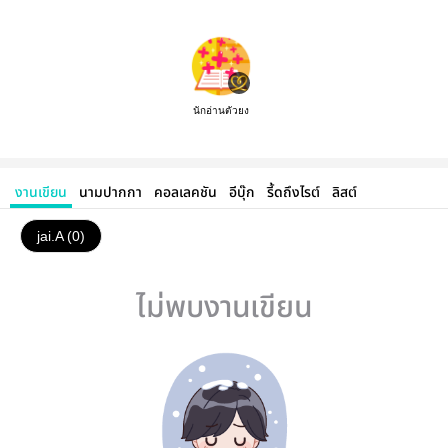
นักอ่านตัวยง
งานเขียน
นามปากกา
คอลเลคชัน
อีบุ๊ก
รี้ดถึงไรต์
ลิสต์
jai.A (0)
ไม่พบงานเขียน