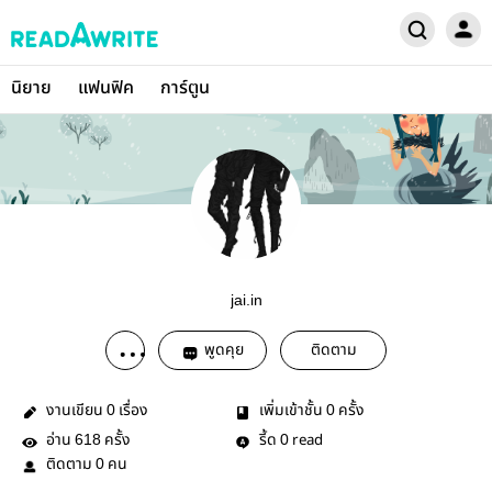
นิยาย
แฟนฟิค
การ์ตูน
jai.in
พูดคุย
ติดตาม
งานเขียน
เรื่อง
เพิ่มเข้าชั้น
ครั้ง
0
0
อ่าน
ครั้ง
รี้ด
read
618
0
ติดตาม
คน
0