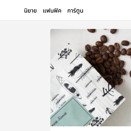
นิยาย
แฟนฟิค
การ์ตูน