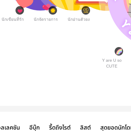
นักเขียนที่รัก
นักจัดรายการ
นักอ่านตัวยง
Y are U so
CUTE
ลเลคชัน
อีบุ๊ก
รี้ดถึงไรต์
ลิสต์
สุดยอดนักโด