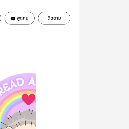
พูดคุย
ติดตาม