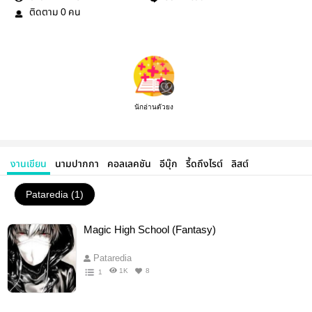
ติดตาม
คน
0
นักอ่านตัวยง
งานเขียน
นามปากกา
คอลเลคชัน
อีบุ๊ก
รี้ดถึงไรต์
ลิสต์
Pataredia (1)
Magic High School (Fantasy)
Pataredia
1K
8
1