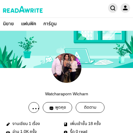
นิยาย
แฟนฟิค
การ์ตูน
Watcharaporn Wicharn
พูดคุย
ติดตาม
งานเขียน
เรื่อง
เพิ่มเข้าชั้น
ครั้ง
1
18
อ่าน
ครั้ง
รี้ด
read
1.0K
0