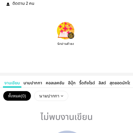
ติดตาม
คน
2
นักอ่านตัวยง
งานเขียน
นามปากกา
คอลเลคชัน
อีบุ๊ก
รี้ดถึงไรต์
ลิสต์
สุดยอดนักโด
ทั้งหมด(
0
)
นามปากกา
ไม่พบงานเขียน