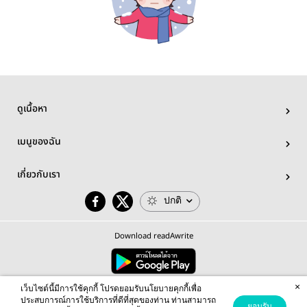
ดูเนื้อหา
เมนูของฉัน
เกี่ยวกับเรา
ปกติ
Download readAwrite
×
© 2026 readAwrite.com by MEB Corporation Public Company Limited
เว็บไซต์นี้มีการใช้คุกกี้ โปรดยอมรับนโยบายคุกกี้เพื่อ
This site is protected by reCAPTCHA and the Google
Privacy Policy
and
Terms of Service
apply.
ประสบการณ์การใช้บริการที่ดีที่สุดของท่าน ท่านสามารถ
ยอมรับ