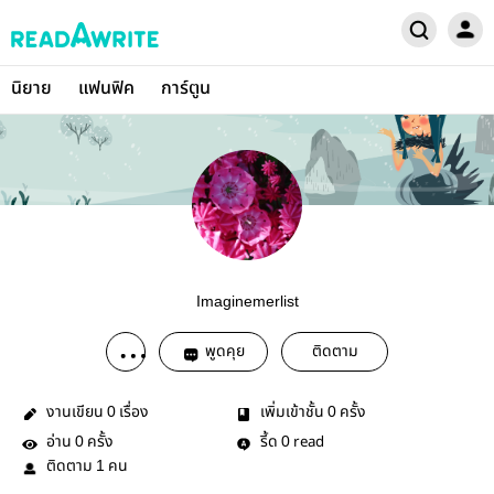
นิยาย
แฟนฟิค
การ์ตูน
Imaginemerlist
พูดคุย
ติดตาม
งานเขียน
เรื่อง
เพิ่มเข้าชั้น
ครั้ง
0
0
อ่าน
ครั้ง
รี้ด
read
0
0
ติดตาม
คน
1