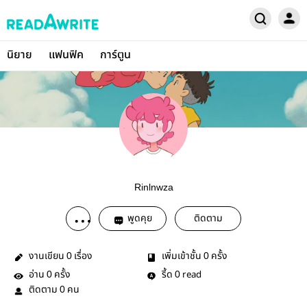
นิยาย
แฟนฟิค
การ์ตูน
Rinlnwza
พูดคุย
ติดตาม
งานเขียน
เรื่อง
เพิ่มเข้าชั้น
ครั้ง
0
0
อ่าน
ครั้ง
รี้ด
read
0
0
ติดตาม
คน
0