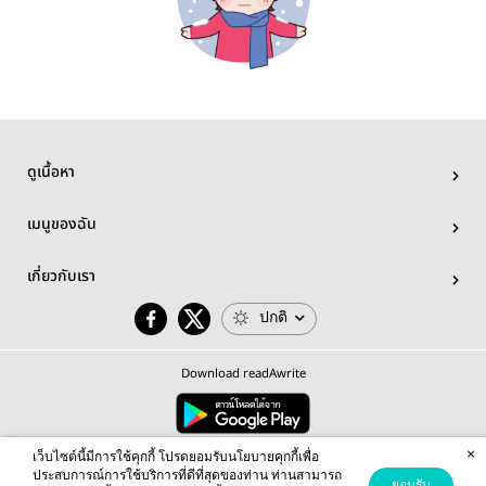
ดูเนื้อหา
เมนูของฉัน
เกี่ยวกับเรา
ปกติ
Download readAwrite
×
© 2026 readAwrite.com by MEB Corporation Public Company Limited
เว็บไซต์นี้มีการใช้คุกกี้ โปรดยอมรับนโยบายคุกกี้เพื่อ
This site is protected by reCAPTCHA and the Google
Privacy Policy
and
Terms of Service
apply.
ประสบการณ์การใช้บริการที่ดีที่สุดของท่าน ท่านสามารถ
ยอมรับ