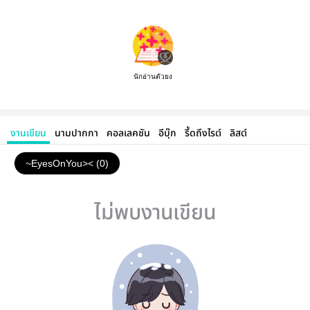
นักอ่านตัวยง
งานเขียน
นามปากกา
คอลเลคชัน
อีบุ๊ก
รี้ดถึงไรต์
ลิสต์
~EyesOnYou>< (0)
ไม่พบงานเขียน