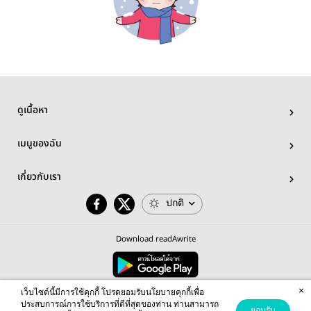
ดูเนื้อหา
เมนูของฉัน
เกี่ยวกับเรา
ปกติ
Download readAwrite
×
© 2026 readAwrite.com by MEB Corporation Public Company Limited
เว็บไซต์นี้มีการใช้คุกกี้ โปรดยอมรับนโยบายคุกกี้เพื่อ
This site is protected by reCAPTCHA and the Google
Privacy Policy
and
Terms of Service
apply.
ประสบการณ์การใช้บริการที่ดีที่สุดของท่าน ท่านสามารถ
ยอมรับ