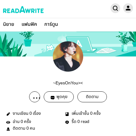
นิยาย
แฟนฟิค
การ์ตูน
~EyesOnYou><
พูดคุย
ติดตาม
งานเขียน
เรื่อง
เพิ่มเข้าชั้น
ครั้ง
0
0
อ่าน
ครั้ง
รี้ด
read
0
0
ติดตาม
คน
0