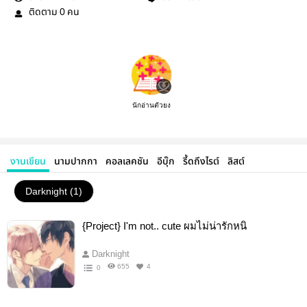
ติดตาม
คน
0
นักอ่านตัวยง
งานเขียน
นามปากกา
คอลเลคชัน
อีบุ๊ก
รี้ดถึงไรต์
ลิสต์
Darknight (1)
{Project} I'm not.. cute ผมไม่น่ารักหนิ
Darknight
655
4
0