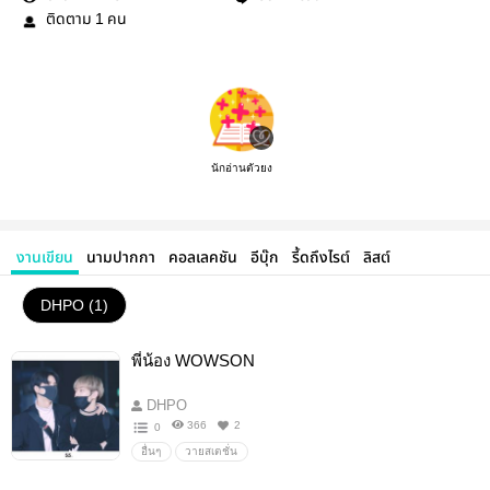
ติดตาม
คน
1
นักอ่านตัวยง
งานเขียน
นามปากกา
คอลเลคชัน
อีบุ๊ก
รี้ดถึงไรต์
ลิสต์
DHPO (1)
พี่น้อง WOWSON
DHPO
366
2
0
อื่นๆ
วายสเตชั่น