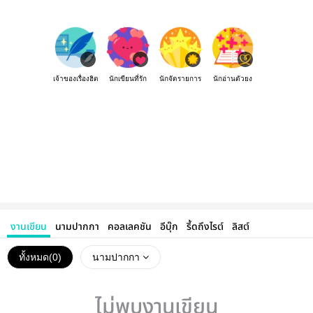
เจ้าของเรื่องฮิต
นักเขียนที่รัก
นักจัดรายการ
นักอ่านตัวยง
งานเขียน
นามปากกา
คอลเลคชัน
อีบุ๊ก
รี้ดถึงไรต์
ลิสต์
ทั้งหมด(
0
)
นามปากกา
ไม่พบงานเขียน