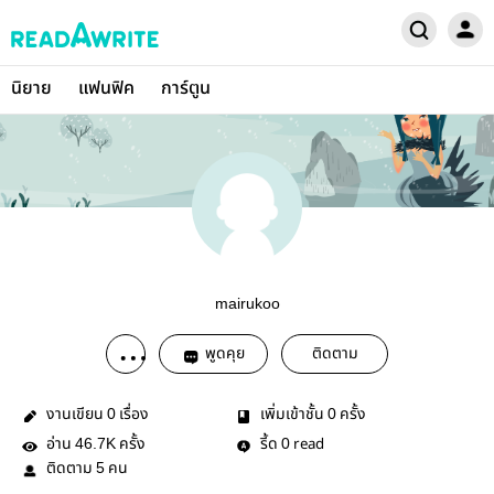
นิยาย
แฟนฟิค
การ์ตูน
mairukoo
พูดคุย
ติดตาม
งานเขียน
เรื่อง
เพิ่มเข้าชั้น
ครั้ง
0
0
อ่าน
ครั้ง
รี้ด
read
46.7K
0
ติดตาม
คน
5