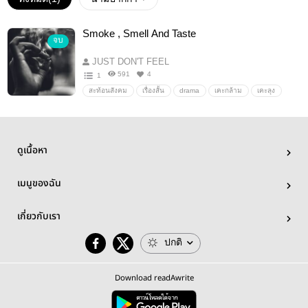
Smoke , Smell And Taste
จบ
JUST DON'T FEEL
591
4
1
สะท้อนสังคม
เรื่องสั้น
drama
เคะกล้าม
เคะลุง
Violence
Hardcore
ojicon
ดูเนื้อหา
เมนูของฉัน
เกี่ยวกับเรา
ปกติ
Download readAwrite