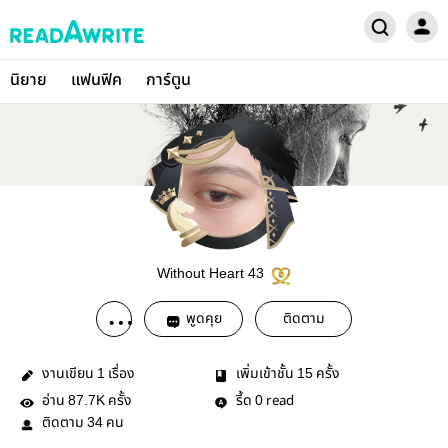
นิยาย
แฟนฟิค
การ์ตูน
Without Heart 43
พูดคุย
ติดตาม
งานเขียน
เรื่อง
เพิ่มเข้าชั้น
ครั้ง
1
15
อ่าน
ครั้ง
รี้ด
read
87.7K
0
ติดตาม
คน
34