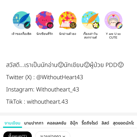
เจ้าของเรื่องฮิต
นักเขียนที่รัก
นักอ่านตัวยง
เรื่องเล่าวัน
Y are U so
สงกรานต์
CUTE
สวัสดี...เราเป็นนักอ่าน🙂นักเขียน🙂ผู้ป่วย PDD🙂
Twitter (X) : @WithoutHeart43
Instagram: Withoutheart_43
TikTok : withoutheart.43
งานเขียน
นามปากกา
คอลเลคชัน
อีบุ๊ก
รี้ดถึงไรต์
ลิสต์
สุดยอดนักโด
ทั้งหมด(
1
)
นามปากกา