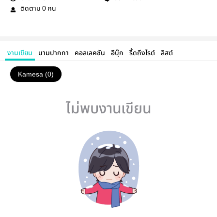
ติดตาม
คน
0
งานเขียน
นามปากกา
คอลเลคชัน
อีบุ๊ก
รี้ดถึงไรต์
ลิสต์
Kamesa (0)
ไม่พบงานเขียน