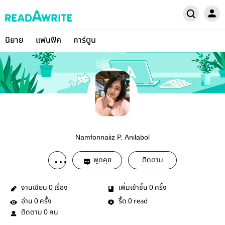
นิยาย
แฟนฟิค
การ์ตูน
Namfonnaiiz P. Anilabol
พูดคุย
ติดตาม
งานเขียน
เรื่อง
เพิ่มเข้าชั้น
ครั้ง
0
0
อ่าน
ครั้ง
รี้ด
read
0
0
ติดตาม
คน
0